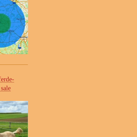
ferde-
 sale