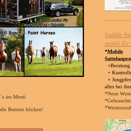
Saddle So
mobil für 
*
Mobile
Sattelanpr
+Beratung
+ Kontroll
+ Jungpfe
alles bei ih
*Neue Weste
`s ins Menü
*Gebrauchte
*Westernzu
die Buttons klicken!