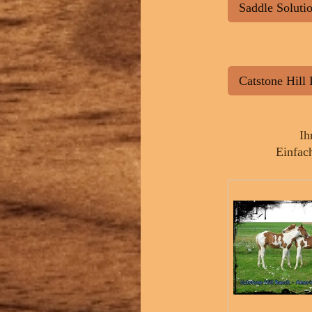
Saddle Solutio
Catstone Hill 
Ih
Einfach