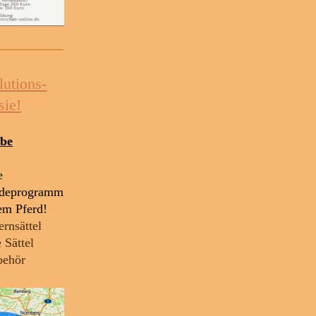
lutions-
sie!
obe
e
rdeprogramm
rem Pferd!
rnsättel
 Sättel
behör