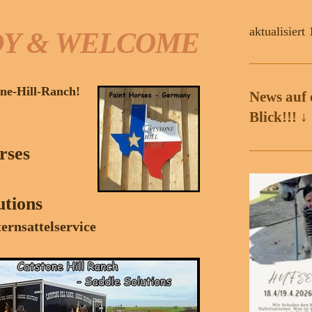
aktualisiert
Y & WELCOME
one-Hill-Ranch!
News auf 
Blick!!! ↓
rses
utions
ernsattelservice