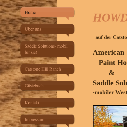
Home
HOWD
Über uns
auf der Catst
Saddle Solutions- mobil
American
für sie!
Paint Ho
Catstone Hill Ranch
&
Saddle Sol
Gästebuch
-mobiler West
Kontakt
Impressum