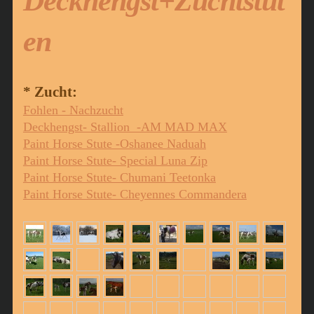
Deckhengst+Zuchtstut
en
* Zucht:
Fohlen - Nachzucht
Deckhengst- Stallion -AM MAD MAX
Paint Horse Stute -Oshanee Naduah
Paint Horse Stute- Special Luna Zip
Paint Horse Stute- Chumani Teetonka
Paint Horse Stute- Cheyennes Commandera