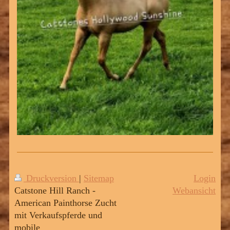
Druckversion
|
Sitemap
Login
Catstone Hill Ranch -
Webansicht
American Painthorse Zucht
mit Verkaufspferde und
mobile